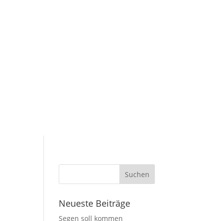
Mission
Medien
ermine
Gruppen
Mission
Medien
Neueste Beiträge
Segen soll kommen