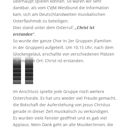
überhaupt spielen können. So waren wir sehr
dankbar, als vom CVJM Westbund die Information
kam, sich am Deutschlandweiten musikalischen
Osterflashmob zu beteiligen.
Dies stand unter dem Osterruf:
„Christ ist
erstanden“
.
So wurde der ganze Chor in 2er Gruppen (Familien
in 4er Gruppen) aufgeteilt. Um 10.15 Uhr, nach dem
Glockengeläut, erschallte von verschiedenen Plätzen
in unserem Ort: Christ ist erstanden.
Ostern
Ostern
Ostern
Ostern
2020
2020
Ostern
Ostern
2020
2020
Ostern
Ostern
2020
2020
Ostern
Ostern
2020
2020
Im Anschluss spielte jede Gruppe noch weitere
2020
2020
Osterchoräle. Es hat uns wieder viel Freude gemacht,
die Botschaft der Auferstehung von Jesus Christus
gerade in dieser Zeit musikalisch zu verkündigen.
Es wurden viele Fenster geöffnet und es gab viel
Applaus. Mein Dank geht an alle Musiker/innen, die