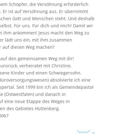
nem Schöpfer, die Versöhnung erforderlich
r. Er ist auf Versöhnung aus. Er übernimmt
ischen Gott und Menschen steht. Und deshalb
 selbst. Für uns. Für dich und mich! Damit wir
bei ihm ankommen! Jesus macht den Weg zu
nd er lädt uns ein, mit ihm zusammen
er auf diesen Weg machen?
h auf den gemeinsamen Weg mit dir!
nsrück, verheiratet mit Christine.
hsene Kinder und einen Schwiegersohn.
Büroversorgungswesen) absolvierte ich eine
ertal. Seit 1999 bin ich als Gemeindepastor
e (Ostwestfalen) und danach in
uf eine neue Etappe des Weges in
en des Gebietes Hüttenberg.
0067
“>>>>“
→