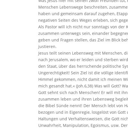
Was Jesus hier mit seinen zwölf Freunden tut, 
Menschen Lebenswege beschreiten, zusammen 
haben und gemeinsam darauf zugehen, Etappen
negativen Seiten des Weges erleben, sich gege
Als Pastor will ich nicht nur sonntags von der
zusammen unterwegs sein, einander begegnen
geben und Fragen stellen, das Ziel im Blick b
justieren.
Jesus teilt seinen Lebensweg mit Menschen, d
nach Jerusalem, wo er leiden und sterben wird.
den Staat, über das herrschende politische Sy
Ungerechtigkeit! Sein Ziel ist die völlige Identi
Himmel gekommen, nicht damit ich meinen Wil
mich gesandt hat.« (Joh.6,38) Was will Gott? W
Gott sehnt sich nach Menschen! Er will mit ih
zusammen leben und ihren Lebensweg begleite
die Bibel Sünde nennt! Der Mensch lebt von Hau
bezogen und in Eigenregie, losgelöst von Gott
Haltungen und Verhaltensweisen, die Gott nich
Unwahrheit, Manipulation, Egoismus, usw. Der