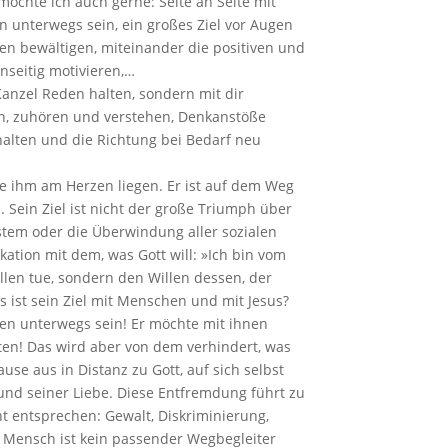
möchte ich auch gerne: Seite an Seite mit
unterwegs sein, ein großes Ziel vor Augen
 bewältigen, miteinander die positiven und
nseitig motivieren,…
 Kanzel Reden halten, sondern mit dir
, zuhören und verstehen, Denkanstöße
ehalten und die Richtung bei Bedarf neu
ie ihm am Herzen liegen. Er ist auf dem Weg
 Sein Ziel ist nicht der große Triumph über
stem oder die Überwindung aller sozialen
fikation mit dem, was Gott will: »Ich bin vom
len tue, sondern den Willen dessen, der
as ist sein Ziel mit Menschen und mit Jesus?
nen unterwegs sein! Er möchte mit ihnen
n! Das wird aber von dem verhindert, was
se aus in Distanz zu Gott, auf sich selbst
 und seiner Liebe. Diese Entfremdung führt zu
t entsprechen: Gewalt, Diskriminierung,
 Mensch ist kein passender Wegbegleiter