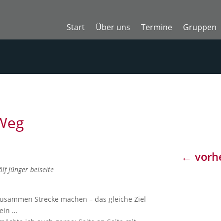
Start
Über uns
Termine
Gruppen
Weg
←
vorhe
lf Jünger beiseite
usammen Strecke machen – das gleiche Ziel
ein …