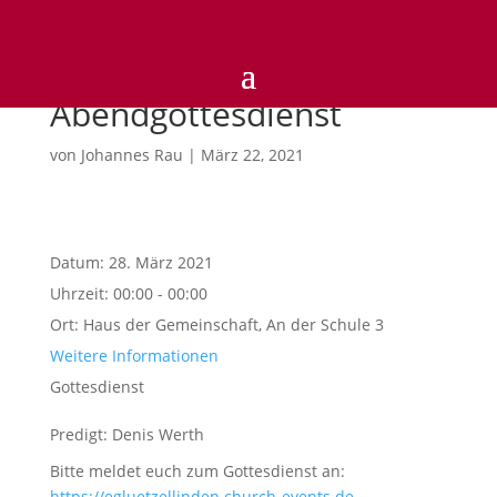
18)UHR
Abendgottesdienst
von
Johannes Rau
|
März 22, 2021
Datum:
28. März 2021
Uhrzeit:
00:00 - 00:00
Ort:
Haus der Gemeinschaft, An der Schule 3
Weitere Informationen
Gottesdienst
Predigt: Denis Werth
Bitte meldet euch zum Gottesdienst an:
https://egluetzellinden.church-events.de