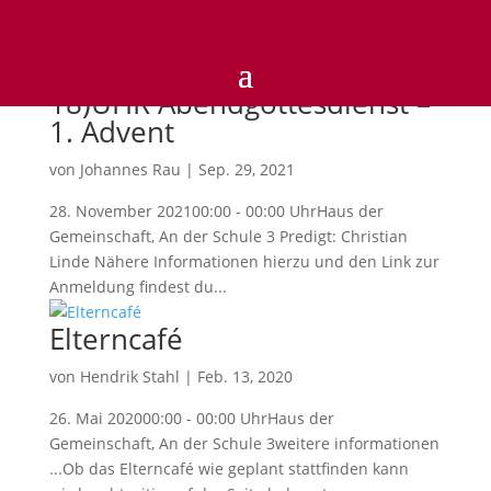
18)UHR Abendgottesdienst –
1. Advent
von
Johannes Rau
|
Sep. 29, 2021
28. November 202100:00 - 00:00 UhrHaus der
Gemeinschaft, An der Schule 3 Predigt: Christian
Linde Nähere Informationen hierzu und den Link zur
Anmeldung findest du...
Elterncafé
von
Hendrik Stahl
|
Feb. 13, 2020
26. Mai 202000:00 - 00:00 UhrHaus der
Gemeinschaft, An der Schule 3weitere informationen
...Ob das Elterncafé wie geplant stattfinden kann